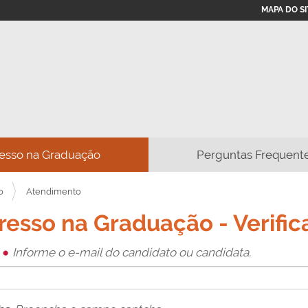
MAPA DO SI
resso na Graduação
Perguntas Frequent
o
Atendimento
resso na Graduação - Verific
l
Informe o e-mail do candidato ou candidata.