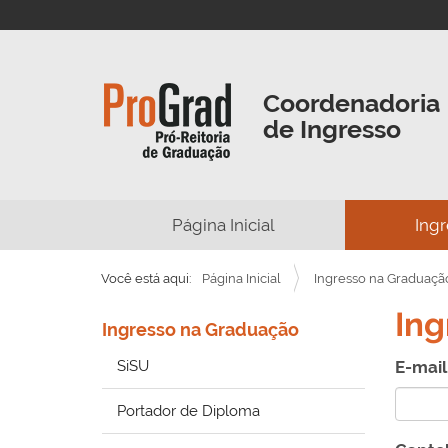
Coordenadoria
de Ingresso
N
Página Inicial
Ing
a
v
Você está aqui:
Página Inicial
Ingresso na Graduaçã
e
Ing
g
Ingresso na Graduação
a
SiSU
E-mai
ç
ã
Portador de Diploma
o